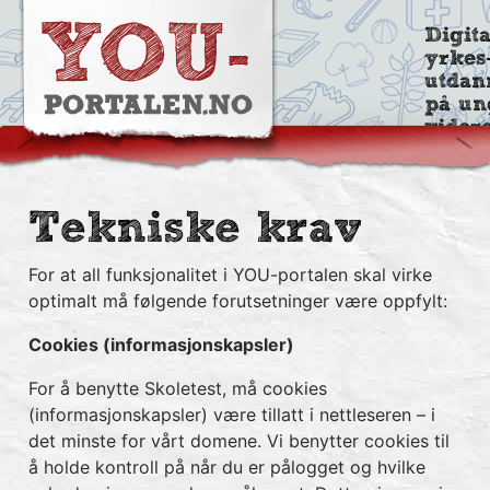
Digit
yrkes
utdan
på un
vider
Tekniske krav
For at all funksjonalitet i YOU-portalen skal virke
optimalt må følgende forutsetninger være oppfylt:
Cookies (informasjonskapsler)
For å benytte Skoletest, må cookies
(informasjonskapsler) være tillatt i nettleseren – i
det minste for vårt domene. Vi benytter cookies til
å holde kontroll på når du er pålogget og hvilke