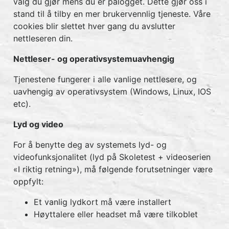
valg du gjør mens du er pålogget. Dette gjør oss i
stand til å tilby en mer brukervennlig tjeneste. Våre
cookies blir slettet hver gang du avslutter
nettleseren din.
Nettleser- og operativsystemuavhengig
Tjenestene fungerer i alle vanlige nettlesere, og
uavhengig av operativsystem (Windows, Linux, IOS
etc).
Lyd og video
For å benytte deg av systemets lyd- og
videofunksjonalitet (lyd på Skoletest + videoserien
«I riktig retning»), må følgende forutsetninger være
oppfylt:
Et vanlig lydkort må være installert
Høyttalere eller headset må være tilkoblet