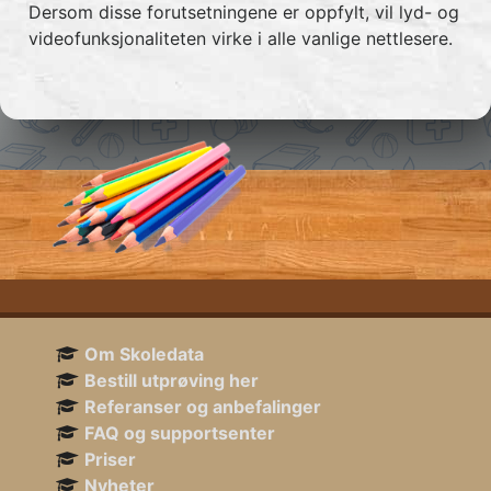
Dersom disse forutsetningene er oppfylt, vil lyd- og
videofunksjonaliteten virke i alle vanlige nettlesere.
Om Skoledata
Bestill utprøving her
Referanser og anbefalinger
FAQ og supportsenter
Priser
Nyheter