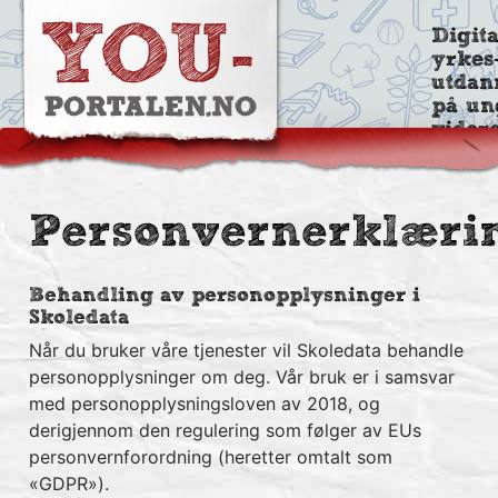
Digit
yrkes
utdan
på un
vider
Personvernerklæri
Behandling av personopplysninger i
Skoledata
Når du bruker våre tjenester vil Skoledata behandle
personopplysninger om deg. Vår bruk er i samsvar
med personopplysningsloven av 2018, og
derigjennom den regulering som følger av EUs
personvernforordning (heretter omtalt som
«GDPR»).