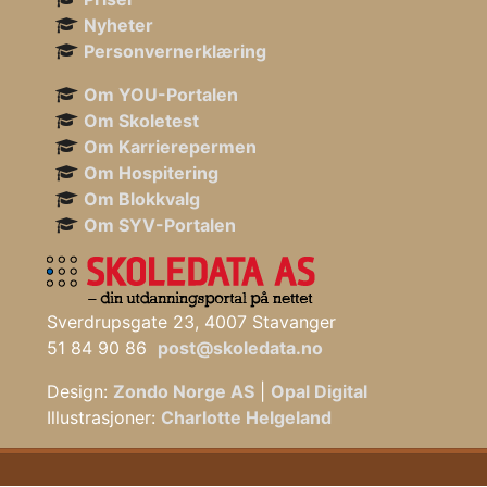
Nyheter
Personvernerklæring
Om YOU-Portalen
Om Skoletest
Om Karrierepermen
Om Hospitering
Om Blokkvalg
Om SYV-Portalen
Sverdrupsgate 23, 4007 Stavanger
51 84 90 86
post@skoledata.no
Design:
Zondo Norge AS
|
Opal Digital
Illustrasjoner:
Charlotte Helgeland