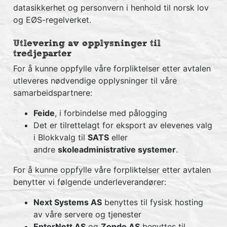
datasikkerhet og personvern i henhold til norsk lov
og EØS-regelverket.
Utlevering av opplysninger til
tredjeparter
For å kunne oppfylle våre forpliktelser etter avtalen
utleveres nødvendige opplysninger til våre
samarbeidspartnere:
Feide
, i forbindelse med pålogging
Det er tilrettelagt for eksport av elevenes valg
i Blokkvalg til
SATS
eller
andre
skoleadministrative systemer
.
For å kunne oppfylle våre forpliktelser etter avtalen
benytter vi følgende underleverandører:
Next Systems AS
benyttes til fysisk hosting
av våre servere og tjenester
EnterNett AS
og
Zondo AS
benyttes til