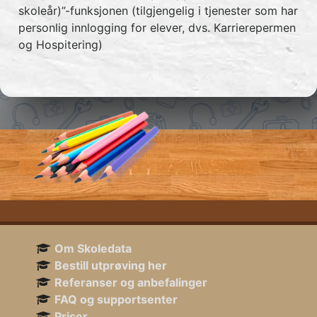
skoleår)”-funksjonen (tilgjengelig i tjenester som har
personlig innlogging for elever, dvs. Karrierepermen
og Hospitering)
Om Skoledata
Bestill utprøving her
Referanser og anbefalinger
FAQ og supportsenter
Priser