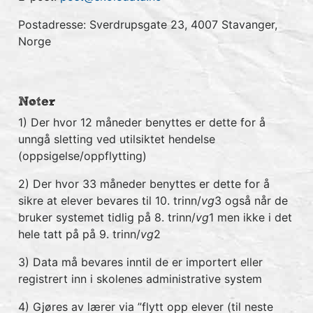
Postadresse: Sverdrupsgate 23, 4007 Stavanger,
Norge
Noter
1) Der hvor 12 måneder benyttes er dette for å
unngå sletting ved utilsiktet hendelse
(oppsigelse/oppflytting)
2) Der hvor 33 måneder benyttes er dette for å
sikre at elever bevares til 10. trinn/
vg
3 også når de
bruker systemet tidlig på 8. trinn/
vg
1 men ikke i det
hele tatt på på 9. trinn/
vg
2
3) Data må bevares inntil de er importert eller
registrert inn i skolenes administrative system
4) Gjøres av lærer via ”flytt opp elever (til neste