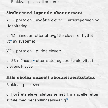
o Blokkvalg – ansattbrukere
Skoler med løpende abonnement
YOU-portalen – avgåtte elever i Karrierepermen og
Hospitering:
1
o 12 måneder
etter at avgåtte elever er flyttet
4
ut
av systemet
YOU-portalen – øvrige elever:
2
o 33 måneder
etter siste registrerte aktivitet i
elevens klasse
Alle skoler uansett abonnementsstatus
Blokkvalg – elever:
o fjorårets elever slettes senest 1. mars, eller etter
3
avtale med behandlingsansvarlig